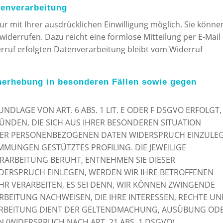
tenverarbeitung
r mit Ihrer ausdrücklichen Einwilligung möglich. Sie könne
t widerrufen. Dazu reicht eine formlose Mitteilung per E-Mail
rruf erfolgten Datenverarbeitung bleibt vom Widerruf
nerhebung in besonderen Fällen sowie gegen
DLAGE VON ART. 6 ABS. 1 LIT. E ODER F DSGVO ERFOLGT,
RÜNDEN, DIE SICH AUS IHRER BESONDEREN SITUATION
HRER PERSONENBEZOGENEN DATEN WIDERSPRUCH EINZULE
TIMMUNGEN GESTÜTZTES PROFILING. DIE JEWEILIGE
RARBEITUNG BERUHT, ENTNEHMEN SIE DIESER
DERSPRUCH EINLEGEN, WERDEN WIR IHRE BETROFFENEN
 VERARBEITEN, ES SEI DENN, WIR KÖNNEN ZWINGENDE
BEITUNG NACHWEISEN, DIE IHRE INTERESSEN, RECHTE U
RARBEITUNG DIENT DER GELTENDMACHUNG, AUSÜBUNG OD
(WIDERSPRUCH NACH ART. 21 ABS. 1 DSGVO).