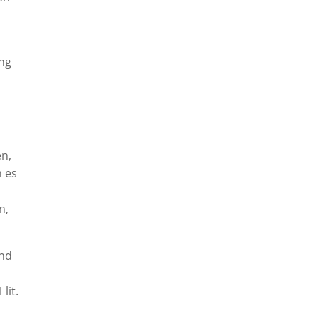
ung
en,
n es
n,
und
lit.