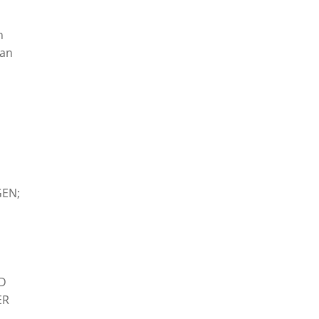
n
 an
GEN;
ND
ER