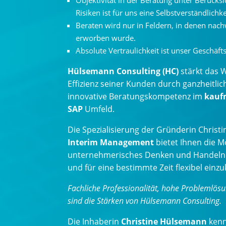
Objektivität in der Beratung unter Berücks
Risiken ist für uns eine Selbstverständlichke
Beraten wird nur in Feldern, in denen nac
erworben wurde.
Absolute Vertraulichkeit ist unser Geschäfts
Hülsemann Consulting (HC)
stärkt das 
Effizienz seiner Kunden durch ganzheitlic
innovative Beratungskompetenz im
kauf
SAP
Umfeld.
Die Spezialisierung der Gründerin Christ
Interim Management
bietet Ihnen die Mö
unternehmerisches Denken und Handeln
und für eine bestimmte Zeit flexibel einz
Fachliche Professionalität, hohe Problemlös
sind die Stärken von Hülsemann Consulting.
Die Inhaberin
Christine Hülsemann
kenn