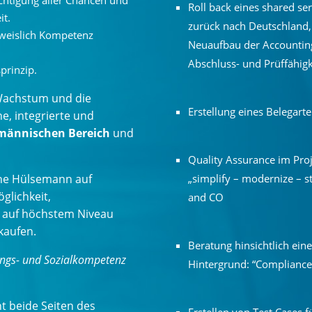
ichtigung aller Chancen und
Roll back eines shared se
it.
zurück nach Deutschland, 
hweislich Kompetenz
Neuaufbau der Accounting
Abschluss- und Prüffähigk
prinzip.
Wachstum und die
Erstellung eines Belegart
he, integrierte und
männischen Bereich
und
Quality Assurance im Proj
ine Hülsemann auf
„simplify – modernize – 
glichkeit,
and CO
 auf höchstem Niveau
ukaufen.
Beratung hinsichtlich ein
ungs- und Sozialkompetenz
Hintergrund: “Compliance 
t beide Seiten des